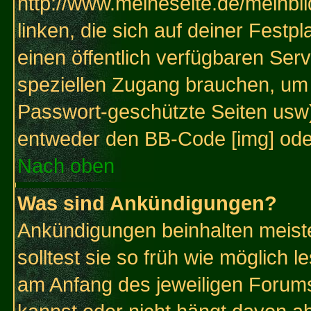
http://www.meineseite.de/meinbil
linken, die sich auf deiner Festp
einen öffentlich verfügbaren Serv
speziellen Zugang brauchen, um 
Passwort-geschützte Seiten usw
entweder den BB-Code [img] oder
Nach oben
Was sind Ankündigungen?
Ankündigungen beinhalten meiste
solltest sie so früh wie möglich
am Anfang des jeweiligen Forum