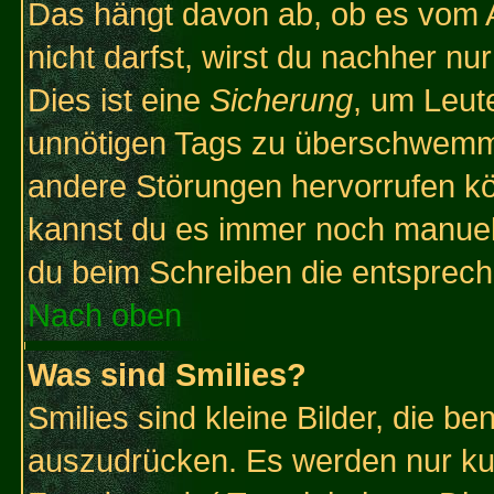
Das hängt davon ab, ob es vom Ad
nicht darfst, wirst du nachher nu
Dies ist eine
Sicherung
, um Leut
unnötigen Tags zu überschwemme
andere Störungen hervorrufen kö
kannst du es immer noch manuell 
du beim Schreiben die entspreche
Nach oben
Was sind Smilies?
Smilies sind kleine Bilder, die 
auszudrücken. Es werden nur kurz