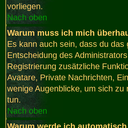
vorliegen.
Nach oben
Warum muss ich mich überhaup
Es kann auch sein, dass du das g
Entscheidung des Administrators.
Registrierung zusätzliche Funktio
Avatare, Private Nachrichten, Ein
wenige Augenblicke, um sich zu re
tun.
Nach oben
Warum werde ich automatisch