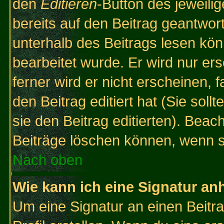
den
Editieren
-Button des jeweilig
bereits auf den Beitrag geantwort
unterhalb des Beitrags lesen könn
bearbeitet wurde. Er wird nur er
ferner wird er nicht erscheinen, 
den Beitrag editiert hat (Sie sol
sie den Beitrag editierten). Bea
Beiträge löschen können, wenn s
Nach oben
Wie kann ich eine Signatur a
Um eine Signatur an einen Beitr