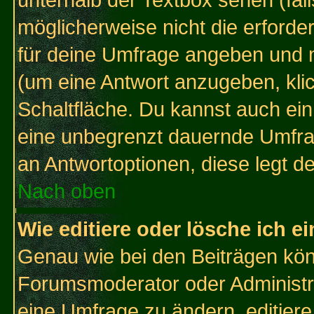
unterhalb der Textbox sehen (fall
möglicherweise nicht die erforder
für deine Umfrage angeben und 
(um eine Antwort anzugeben, kli
Schaltfläche. Du kannst auch ein 
eine unbegrenzt dauernde Umfrag
an Antwortoptionen, diese legt de
Nach oben
Wie editiere oder lösche ich 
Genau wie bei den Beiträgen kö
Forumsmoderator oder Administra
eine Umfrage zu ändern, editiere