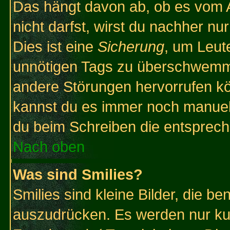
Das hängt davon ab, ob es vom Ad
nicht darfst, wirst du nachher nu
Dies ist eine
Sicherung
, um Leut
unnötigen Tags zu überschwemme
andere Störungen hervorrufen kö
kannst du es immer noch manuell 
du beim Schreiben die entspreche
Nach oben
Was sind Smilies?
Smilies sind kleine Bilder, die 
auszudrücken. Es werden nur kurz