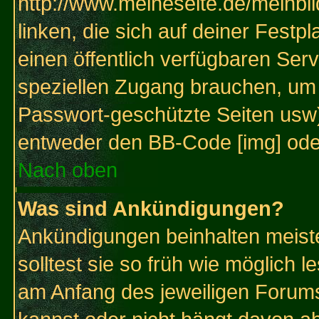
http://www.meineseite.de/meinbil
linken, die sich auf deiner Festp
einen öffentlich verfügbaren Serv
speziellen Zugang brauchen, um 
Passwort-geschützte Seiten usw
entweder den BB-Code [img] oder
Nach oben
Was sind Ankündigungen?
Ankündigungen beinhalten meiste
solltest sie so früh wie möglich
am Anfang des jeweiligen Forum