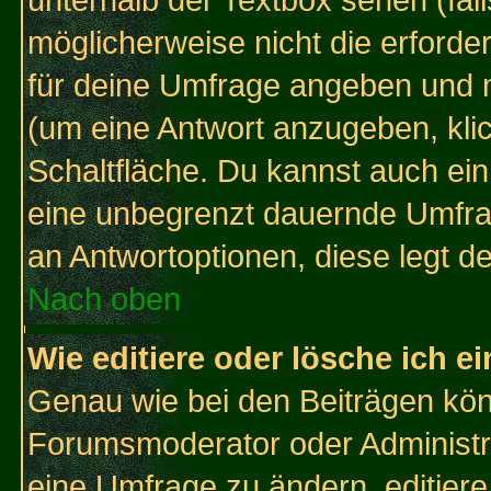
unterhalb der Textbox sehen (fall
möglicherweise nicht die erforder
für deine Umfrage angeben und 
(um eine Antwort anzugeben, kli
Schaltfläche. Du kannst auch ein 
eine unbegrenzt dauernde Umfrag
an Antwortoptionen, diese legt de
Nach oben
Wie editiere oder lösche ich 
Genau wie bei den Beiträgen kö
Forumsmoderator oder Administra
eine Umfrage zu ändern, editiere