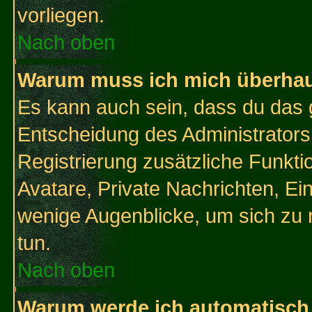
vorliegen.
Nach oben
Warum muss ich mich überhaup
Es kann auch sein, dass du das g
Entscheidung des Administrators.
Registrierung zusätzliche Funktio
Avatare, Private Nachrichten, Ein
wenige Augenblicke, um sich zu re
tun.
Nach oben
Warum werde ich automatisch