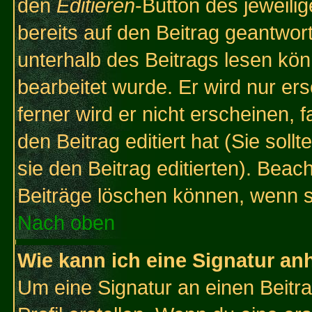
den
Editieren
-Button des jeweilig
bereits auf den Beitrag geantwort
unterhalb des Beitrags lesen könn
bearbeitet wurde. Er wird nur er
ferner wird er nicht erscheinen, 
den Beitrag editiert hat (Sie sol
sie den Beitrag editierten). Bea
Beiträge löschen können, wenn s
Nach oben
Wie kann ich eine Signatur a
Um eine Signatur an einen Beitr