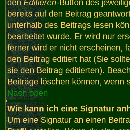
den
Editieren
-Button des jeweilig
bereits auf den Beitrag geantwort
unterhalb des Beitrags lesen könn
bearbeitet wurde. Er wird nur er
ferner wird er nicht erscheinen, 
den Beitrag editiert hat (Sie sol
sie den Beitrag editierten). Bea
Beiträge löschen können, wenn s
Nach oben
Wie kann ich eine Signatur a
Um eine Signatur an einen Beitr