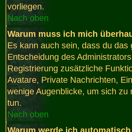
vorliegen.
Nach oben
Warum muss ich mich überhaup
Es kann auch sein, dass du das g
Entscheidung des Administrators.
Registrierung zusätzliche Funktio
Avatare, Private Nachrichten, Ein
wenige Augenblicke, um sich zu re
tun.
Nach oben
Warum werde ich automatisch