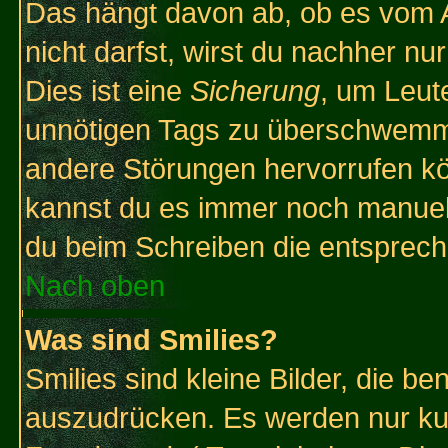
Das hängt davon ab, ob es vom Ad
nicht darfst, wirst du nachher nu
Dies ist eine
Sicherung
, um Leut
unnötigen Tags zu überschwemme
andere Störungen hervorrufen kö
kannst du es immer noch manuell 
du beim Schreiben die entspreche
Nach oben
Was sind Smilies?
Smilies sind kleine Bilder, die 
auszudrücken. Es werden nur kurz