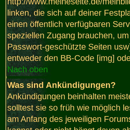
http://www.meineseite.de/meinbil
linken, die sich auf deiner Festp
einen öffentlich verfügbaren Serv
speziellen Zugang brauchen, um 
Passwort-geschützte Seiten usw
entweder den BB-Code [img] oder
Nach oben
Was sind Ankündigungen?
Ankündigungen beinhalten meiste
solltest sie so früh wie möglich
am Anfang des jeweiligen Forum