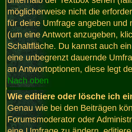
unterhalb der Textbox sehen (fall
möglicherweise nicht die erforder
für deine Umfrage angeben und 
(um eine Antwort anzugeben, kli
Schaltfläche. Du kannst auch ein 
eine unbegrenzt dauernde Umfrag
an Antwortoptionen, diese legt de
Nach oben
Wie editiere oder lösche ich 
Genau wie bei den Beiträgen kö
Forumsmoderator oder Administra
eine Umfrage zu ändern, editiere