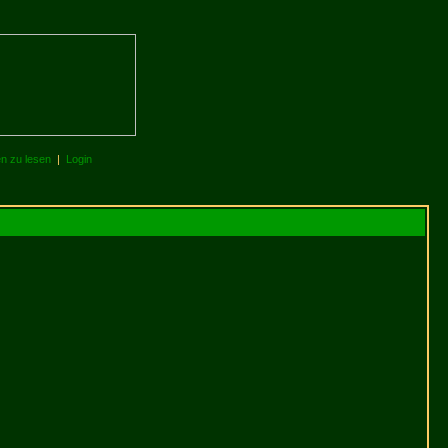
en zu lesen
|
Login