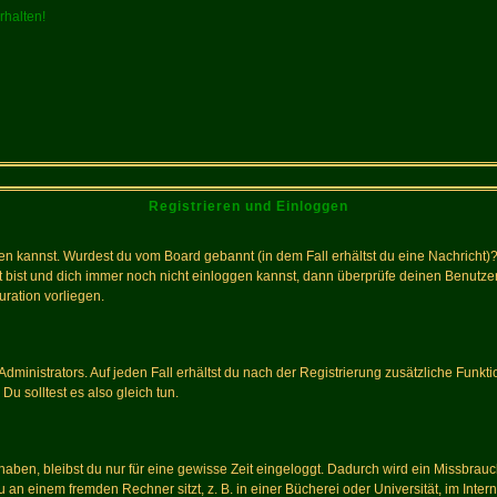
rhalten!
Registrieren und Einloggen
loggen kannst. Wurdest du vom Board gebannt (in dem Fall erhältst du eine Nachrich
t bist und dich immer noch nicht einloggen kannst, dann überprüfe deinen Benutzer
uration vorliegen.
ministrators. Auf jeden Fall erhältst du nach der Registrierung zusätzliche Funktion
u solltest es also gleich tun.
 haben, bleibst du nur für eine gewisse Zeit eingeloggt. Dadurch wird ein Missbrau
n einem fremden Rechner sitzt, z. B. in einer Bücherei oder Universität, im Intern