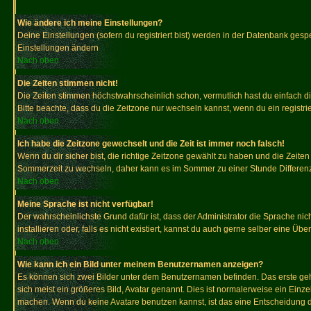
Wie ändere ich meine Einstellungen?
Deine Einstellungen (sofern du registriert bist) werden in der Datenbank gesp
Einstellungen ändern
Nach oben
Die Zeiten stimmen nicht!
Die Zeiten stimmen höchstwahrscheinlich schon, vermutlich hast du einfach die Ze
Bitte beachte, dass du die Zeitzone nur wechseln kannst, wenn du ein registriert
Nach oben
Ich habe die Zeitzone gewechselt und die Zeit ist immer noch falsch!
Wenn du dir sicher bist, die richtige Zeitzone gewählt zu haben und die Zeit
Sommerzeit zu wechseln, daher kann es im Sommer zu einer Stunde Differen
Nach oben
Meine Sprache ist nicht verfügbar!
Der wahrscheinlichste Grund dafür ist, dass der Administrator die Sprache nic
installieren oder, falls es nicht existiert, kannst du auch gerne selber eine 
Nach oben
Wie kann ich ein Bild unter meinem Benutzernamen anzeigen?
Es können sich zwei Bilder unter dem Benutzernamen befinden. Das erste gehö
sich meist ein größeres Bild, Avatar genannt. Dies ist normalerweise ein Einz
machen. Wenn du keine Avatare benutzen kannst, ist das eine Entscheidung de