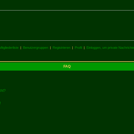
Mitgliederliste
|
Benutzergruppen
|
Registrieren
|
Profil
|
Einloggen, um private Nachricht
FAQ
cht?
!