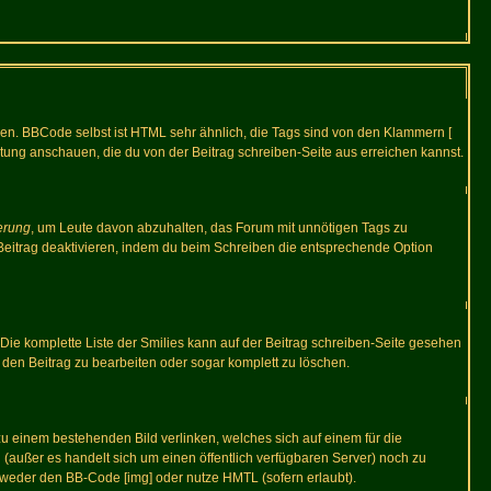
ren. BBCode selbst ist HTML sehr ähnlich, die Tags sind von den Klammern [
itung anschauen, die du von der Beitrag schreiben-Seite aus erreichen kannst.
erung
, um Leute davon abzuhalten, das Forum mit unnötigen Tags zu
Beitrag deaktivieren, indem du beim Schreiben die entsprechende Option
. Die komplette Liste der Smilies kann auf der Beitrag schreiben-Seite gesehen
, den Beitrag zu bearbeiten oder sogar komplett zu löschen.
zu einem bestehenden Bild verlinken, welches sich auf einem für die
en (außer es handelt sich um einen öffentlich verfügbaren Server) noch zu
tweder den BB-Code [img] oder nutze HMTL (sofern erlaubt).