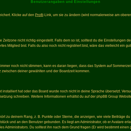
Benutzerangaben und Einstellungen
eichert. Klicke auf den
Profil
-Link, um sie zu ändern (wird normalerweise am oberen
itzone nicht richtig eingestellt. Falls dem so ist, solltest du die Einstellungen dei
es Mitglied bist. Falls du also noch nicht registriert bist, wäre das vielleicht ein g
en immer noch nicht stimmen, kann es daran liegen, dass das System auf Sommerzeit
z zwischen deiner gewählten und der Boardzeit kommen.
ht installiert hat oder das Board wurde noch nicht in deine Sprache übersetzt. Ve
Übersetzung schreiben. Weitere Informationen erhältst du auf der phpBB Group Websit
rt zu deinem Rang, z. B. Punkte oder Sterne, die anzeigen, wie viele Beiträge du
elstück und an den Benutzer gebunden. Es liegt am Administrator, ob er Avatare erl
s Administrators. Du solltest ihn nach dem Grund fragen (Er wird bestimmt einen 