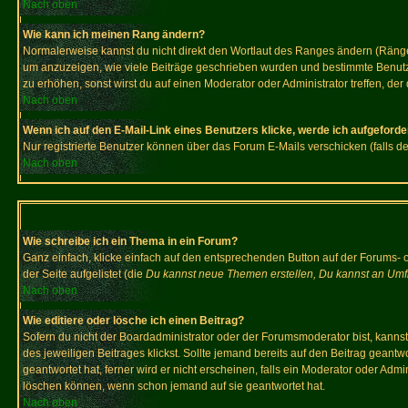
Nach oben
Wie kann ich meinen Rang ändern?
Normalerweise kannst du nicht direkt den Wortlaut des Ranges ändern (Räng
um anzuzeigen, wie viele Beiträge geschrieben wurden und bestimmte Benutze
zu erhöhen, sonst wirst du auf einen Moderator oder Administrator treffen, de
Nach oben
Wenn ich auf den E-Mail-Link eines Benutzers klicke, werde ich aufgeforde
Nur registrierte Benutzer können über das Forum E-Mails verschicken (falls 
Nach oben
Wie schreibe ich ein Thema in ein Forum?
Ganz einfach, klicke einfach auf den entsprechenden Button auf der Forums- o
der Seite aufgelistet (die
Du kannst neue Themen erstellen, Du kannst an Umf
Nach oben
Wie editiere oder lösche ich einen Beitrag?
Sofern du nicht der Boardadministrator oder der Forumsmoderator bist, kannst 
des jeweiligen Beitrages klickst. Sollte jemand bereits auf den Beitrag geantw
geantwortet hat, ferner wird er nicht erscheinen, falls ein Moderator oder Admi
löschen können, wenn schon jemand auf sie geantwortet hat.
Nach oben