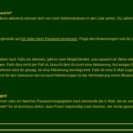
taucht?
iese aktivierst, können dich nur noch Administratoren in der Liste sehen. Du zählst
oginseite auf
Ich habe mein Passwort vergessen
. Folge den Anweisungen und du so
en hast. Falls sie stimmen, gibt es zwei Möglichkeiten, was passiert ist: Wenn 
 Falls dies nicht der Fall ist, braucht dein Account eine Aktivierung. Auf einigen
rieren wird dir gesagt, ob eine Aktivierung benötigt wird. Falls dir eine E-Mail zu
rund für den Gebrauch der Account-Aktivierungen ist die Verhinderung eines Missb
ggen!
men oder ein falsches Passwort eingegeben hast (überprüfe die E-Mail, die du vo
gepostet? Es ist durchaus üblich, dass Foren regelmäßig User löschen, die nichts ge