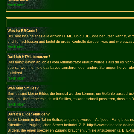
Nach oben
Was ist BBCode?
BBCode ist eine spezielle Art von HTML. Ob du BBCode benutzen kannst, wird 
und ] umschlossen und bietet dir große Kontrolle darüber, was und wie etwas 
Nach oben
Darf ich HTML benutzen?
Das hängt davon ab, ob es vom Administrator erlaubt wurde. Falls du es nicht 
überschwemmen, die das Layout zerstören oder andere Störungen hervorrufen 
aktivierst.
Nach oben
Was sind Smilies?
Smilies sind kleine Bilder, die benutzt werden können, um Gefühle auszudrücke
werden. Übertreibe es nicht mit Smilies, es kann schnell passieren, dass ein 
Nach oben
Darf ich Bilder einfügen?
Bilder können in der Tat im Beitrag angezeigt werden. Auf jeden Fall gibt es 
Öffentlichkeit zugänglichen Server befindet. Z. B. http://www.meineseite.de/me
Bildern, die einen speziellen Zugang brauchen, um sie anzuzeigen (z. B. E-