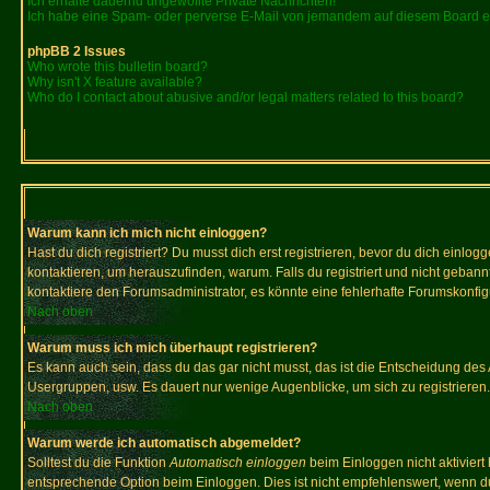
Ich erhalte dauernd ungewollte Private Nachrichten!
Ich habe eine Spam- oder perverse E-Mail von jemandem auf diesem Board e
phpBB 2 Issues
Who wrote this bulletin board?
Why isn't X feature available?
Who do I contact about abusive and/or legal matters related to this board?
Warum kann ich mich nicht einloggen?
Hast du dich registriert? Du musst dich erst registrieren, bevor du dich ein
kontaktieren, um herauszufinden, warum. Falls du registriert und nicht gebann
kontaktiere den Forumsadministrator, es könnte eine fehlerhafte Forumskonfig
Nach oben
Warum muss ich mich überhaupt registrieren?
Es kann auch sein, dass du das gar nicht musst, das ist die Entscheidung des Ad
Usergruppen, usw. Es dauert nur wenige Augenblicke, um sich zu registrieren. D
Nach oben
Warum werde ich automatisch abgemeldet?
Solltest du die Funktion
Automatisch einloggen
beim Einloggen nicht aktiviert
entsprechende Option beim Einloggen. Dies ist nicht empfehlenswert, wenn du a