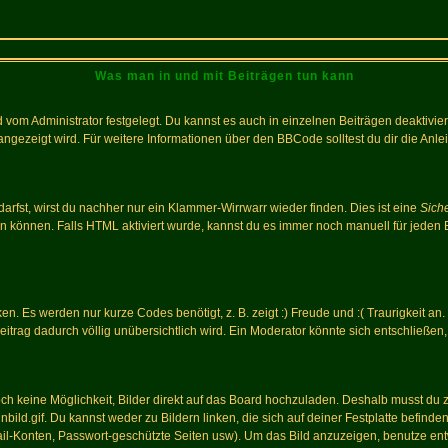
Was man in und mit Beiträgen tun kann
vom Administrator festgelegt. Du kannst es auch in einzelnen Beiträgen deaktivie
angezeigt wird. Für weitere Informationen über den BBCode solltest du dir die Anle
darfst, wirst du nachher nur ein Klammer-Wirrwarr wieder finden. Dies ist eine
Sich
können. Falls HTML aktiviert wurde, kannst du es immer noch manuell für jeden 
n. Es werden nur kurze Codes benötigt, z. B. zeigt :) Freude und :( Traurigkeit an
Beitrag dadurch völlig unübersichtlich wird. Ein Moderator könnte sich entschließen
noch keine Möglichkeit, Bilder direkt auf das Board hochzuladen. Deshalb musst du 
inbild.gif. Du kannst weder zu Bildern linken, die sich auf deiner Festplatte befind
Mail-Konten, Passwort-geschützte Seiten usw). Um das Bild anzuzeigen, benutze en