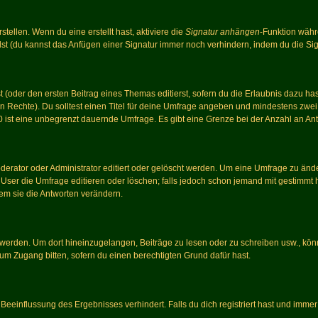
tellen. Wenn du eine erstellt hast, aktiviere die
Signatur anhängen
-Funktion währ
st (du kannst das Anfügen einer Signatur immer noch verhindern, indem du die Sig
 (oder den ersten Beitrag eines Themas editierst, sofern du die Erlaubnis dazu hast
chen Rechte). Du solltest einen Titel für deine Umfrage angeben und mindestens zw
 0 ist eine unbegrenzt dauernde Umfrage. Es gibt eine Grenze bei der Anzahl an Antw
ator oder Administrator editiert oder gelöscht werden. Um eine Umfrage zu änder
r die Umfrage editieren oder löschen; falls jedoch schon jemand mit gestimmt ha
em sie die Antworten verändern.
rden. Um dort hineinzugelangen, Beiträge zu lesen oder zu schreiben usw., könn
 um Zugang bitten, sofern du einen berechtigten Grund dafür hast.
einflussung des Ergebnisses verhindert. Falls du dich registriert hast und immer 