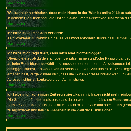
Nach oben
Wie kann ich verhindern, dass mein Name in der 'Wer ist online?'-Liste auf
In deinem Profil findest du die Option
Online-Status verstecken
, und wenn du d
Nach oben
Ich habe mein Passwort verloren!
Kein Problem! Du kannst ein neues Passwort anfordern. Klicke dazu auf der L
Nach oben
Ich habe mich registriert, kann mich aber nicht einloggen!
Überprüfe erst, ob du den richtigen Benutzernamen und/oder Passwort angegeb
alt
beim Registrieren gewählt hast, musst du den erhaltenen Anweisungen folgen.
einloggen kannst - entweder von dir selbst oder vom Administrator. Beim Regist
erhalten hast, vergewissere dich, dass die E-Mail-Adresse korrekt war. Ein G
Adresse richtig ist, kontaktiere den Administrator.
Nach oben
Ich habe mich vor einiger Zeit registriert, kann mich aber nicht mehr einlo
Die Gründe dafür sind meistens, dass du entweder einen falschen Benutzerna
Falls Letzteres der Fall ist, hast du vielleicht mit dem Account noch nichts 
zu registrieren und tauche wieder ein in die Welt der Diskussionen.
Nach oben