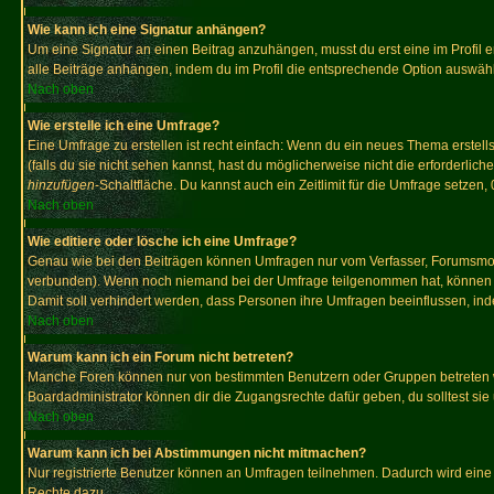
Wie kann ich eine Signatur anhängen?
Um eine Signatur an einen Beitrag anzuhängen, musst du erst eine im Profil ers
alle Beiträge anhängen, indem du im Profil die entsprechende Option auswähl
Nach oben
Wie erstelle ich eine Umfrage?
Eine Umfrage zu erstellen ist recht einfach: Wenn du ein neues Thema erstellst
(falls du sie nicht sehen kannst, hast du möglicherweise nicht die erforderli
hinzufügen
-Schaltfläche. Du kannst auch ein Zeitlimit für die Umfrage setzen,
Nach oben
Wie editiere oder lösche ich eine Umfrage?
Genau wie bei den Beiträgen können Umfragen nur vom Verfasser, Forumsmoder
verbunden). Wenn noch niemand bei der Umfrage teilgenommen hat, können Use
Damit soll verhindert werden, dass Personen ihre Umfragen beeinflussen, ind
Nach oben
Warum kann ich ein Forum nicht betreten?
Manche Foren können nur von bestimmten Benutzern oder Gruppen betreten we
Boardadministrator können dir die Zugangsrechte dafür geben, du solltest sie
Nach oben
Warum kann ich bei Abstimmungen nicht mitmachen?
Nur registrierte Benutzer können an Umfragen teilnehmen. Dadurch wird eine Be
Rechte dazu.