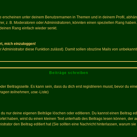
e erscheinen unter deinem Benutzernamen in Themen und in deinem Profil, abhän
r, z. B. Moderatoren oder Administratoren, könnten einen speziellen Rang haben. 
r deinen Rang einfach wieder senkt.
rt, mich einzuloggen!
der Administrator diese Funktion zulässt). Damit sollen obszöne Mails von unbeka
Beiträge schreiben
der Beitragsseite. Es kann sein, dass du dich erst registrieren musst, bevor du e
ragen teilnehmen, usw.
-Liste)
du nur deine eigenen Beiträge löschen oder editieren. Du kannst einen Beitrag edi
ortet haben, wirst du einen kleinen Text unterhalb des Beitrags lesen können, der 
nistrator den Beitrag editiert hat (Sie sollten eine Nachricht hinterlassen, warum s