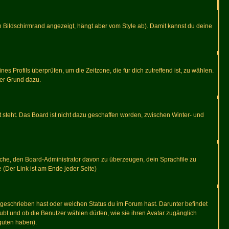
 Bildschirmrand angezeigt, hängt aber vom Style ab). Damit kannst du deine
nes Profils überprüfen, um die Zeitzone, die für dich zutreffend ist, zu wählen.
uter Grund dazu.
 steht. Das Board ist nicht dazu geschaffen worden, zwischen Winter- und
rsuche, den Board-Administrator davon zu überzeugen, dein Sprachfile zu
e (Der Link ist am Ende jeder Seite)
 geschrieben hast oder welchen Status du im Forum hast. Darunter befindet
aubt und ob die Benutzer wählen dürfen, wie sie ihren Avatar zugänglich
guten haben).