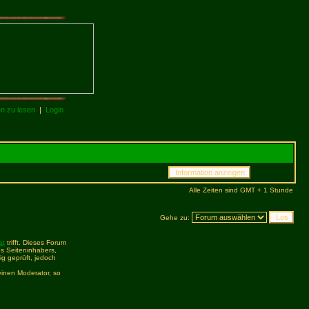
en zu lesen
|
Login
Alle Zeiten sind GMT + 1 Stunde
Gehe zu:
at
trifft. Dieses Forum
s Seiteninhabers,
ig geprüft, jedoch
inen Moderator, so