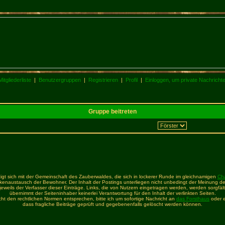
Mitgliederliste
|
Benutzergruppen
|
Registrieren
|
Profil
|
Einloggen, um private Nachricht
Gruppe beitreten
igt sich mit der Gemeinschaft des Zauberwaldes, die sich in lockerer Runde im gleichnamigen
Ch
enaustausch der Bewohner. Der Inhalt der Postings unterliegen nicht unbedingt der Meinung de
t jeweils der Verfasser dieser Einträge. Links, die von Nutzern eingetragen werden, werden sorgfält
übernimmt der Seiteninhaber keinerlei Verantwortung für den Inhalt der verlinkten Seiten.
icht den rechtlichen Normen entsprechen, bitte ich um sofortige Nachricht an
das Forsthaus
oder e
dass fragliche Beiträge geprüft und gegebenenfalls gelöscht werden können.