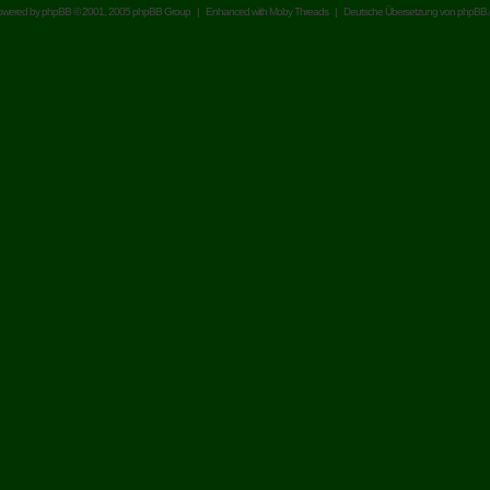
owered by
phpBB
© 2001, 2005 phpBB Group | Enhanced with
Moby Threads
| Deutsche Übersetzung von
phpBB.