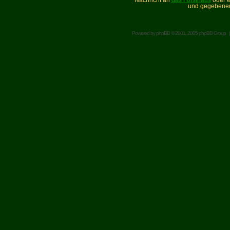
Nachricht an
das Forsthaus
oder e
und gegebenen
Powered by
phpBB
© 2001, 2005 phpBB Group 