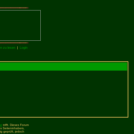
en zu lesen
|
Login
at
trifft. Dieses Forum
s Seiteninhabers,
ig geprüft, jedoch