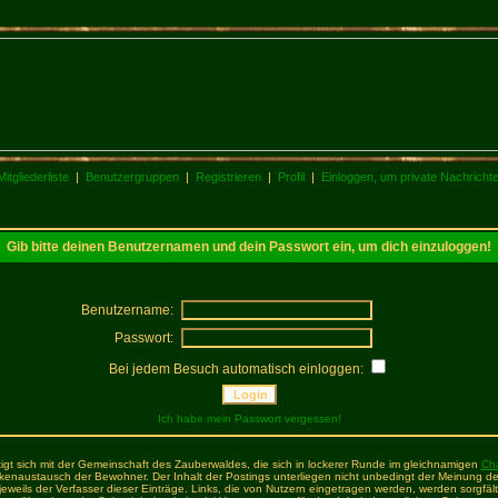
Mitgliederliste
|
Benutzergruppen
|
Registrieren
|
Profil
|
Einloggen, um private Nachricht
Gib bitte deinen Benutzernamen und dein Passwort ein, um dich einzuloggen!
Benutzername:
Passwort:
Bei jedem Besuch automatisch einloggen:
Ich habe mein Passwort vergessen!
igt sich mit der Gemeinschaft des Zauberwaldes, die sich in lockerer Runde im gleichnamigen
Ch
enaustausch der Bewohner. Der Inhalt der Postings unterliegen nicht unbedingt der Meinung de
t jeweils der Verfasser dieser Einträge. Links, die von Nutzern eingetragen werden, werden sorgfält