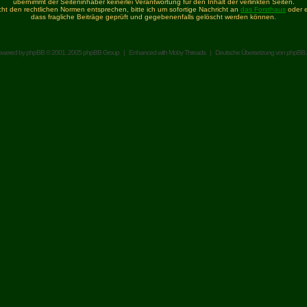
übernimmt der Seiteninhaber keinerlei Verantwortung für den Inhalt der verlinkten Seiten.
icht den rechtlichen Normen entsprechen, bitte ich um sofortige Nachricht an
das Forsthaus
oder e
dass fragliche Beiträge geprüft und gegebenenfalls gelöscht werden können.
owered by
phpBB
© 2001, 2005 phpBB Group | Enhanced with
Moby Threads
| Deutsche Übersetzung von
phpBB.