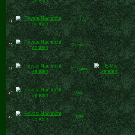
21
SirJohn
22
Cromwell
23
Dartagnon
24
Oesi
25
ariell