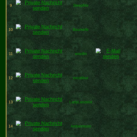
9
SleepNix
10
Baumelfe
11
woelfin
12
excalibur
13
LadyLanzelot
14
Ambermoon