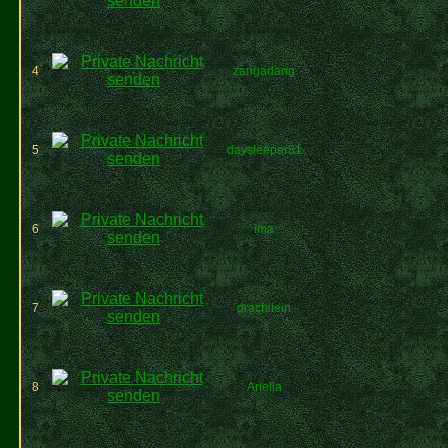
4
zangadang
5
daysleeper81
6
ima
7
drachilein
8
Ariella