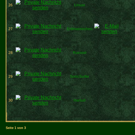
26
Linuxx
27
Erdmaennchen
28
Ruessel
29
SonicSurfer
30
marsuli
Seite
1
von
3