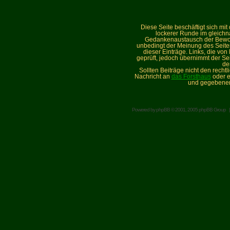
Diese Seite beschäftigt sich mi
lockerer Runde im gleich
Gedankenaustausch der Bewohne
unbedingt der Meinung des Seiteni
dieser Einträge. Links, die vo
geprüft, jedoch übernimmt der Sei
de
Sollten Beiträge nicht den recht
Nachricht an
das Forsthaus
oder e
und gegebenen
Powered by
phpBB
© 2001, 2005 phpBB Group 