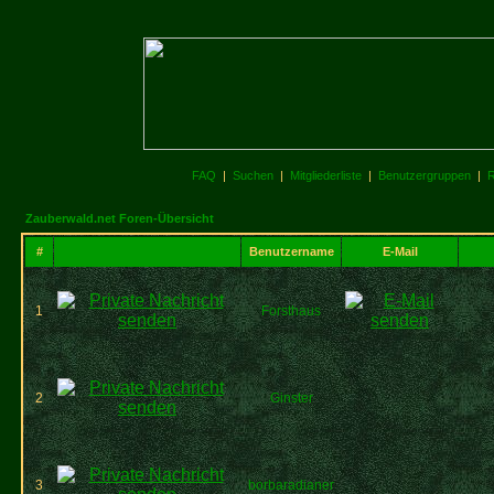
FAQ
|
Suchen
|
Mitgliederliste
|
Benutzergruppen
|
R
Zauberwald.net Foren-Übersicht
#
Benutzername
E-Mail
1
Forsthaus
2
Ginster
3
borbaradianer