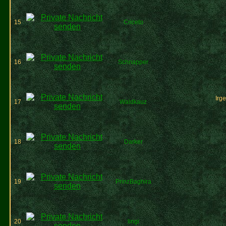
15
Criceto
16
Schnapper
Irg
17
Waldkauz
18
Darker
19
PrinzBaghira
20
lingi