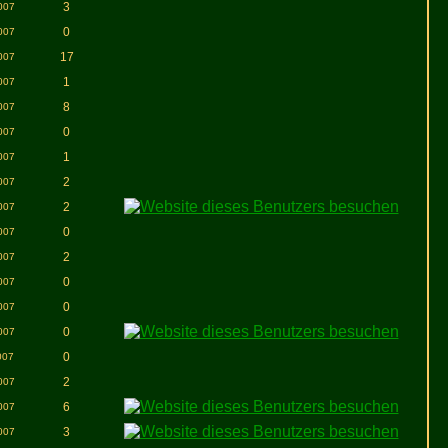
3
007
0
007
17
007
1
007
8
007
0
007
1
007
2
007
2
007
0
007
2
007
0
007
0
007
0
007
0
007
2
007
6
007
3
007