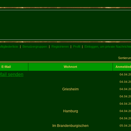
Mitgliederliste
|
Benutzergruppen
|
Registrieren
|
Profil
|
Einloggen, um private Nachricht
Sortieru
E-Mail
Wohnort
Anmelde
04.04.2
04.04.2
Griesheim
04.04.2
04.04.2
04.04.2
Hamburg
04.04.2
04.04.2
Im Brandenburgischen
05.04.2