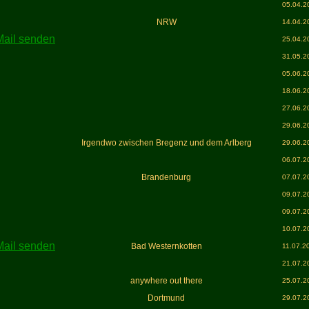
05.04.2
NRW
14.04.2
25.04.2
31.05.2
05.06.2
18.06.2
27.06.2
29.06.2
Irgendwo zwischen Bregenz und dem Arlberg
29.06.2
06.07.2
Brandenburg
07.07.2
09.07.2
09.07.2
10.07.2
Bad Westernkotten
11.07.2
21.07.2
anywhere out there
25.07.2
Dortmund
29.07.2