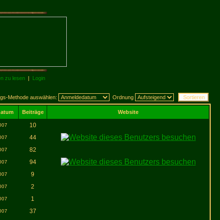
en zu lesen
|
Login
ngs-Methode auswählen:
Ordnung
datum
Beiträge
Website
10
007
44
007
82
007
94
007
9
007
2
007
1
007
37
007