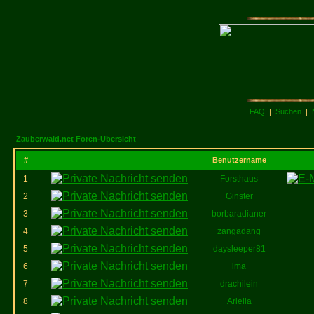
FAQ
|
Suchen
|
Zauberwald.net Foren-Übersicht
#
Benutzername
1
Forsthaus
2
Ginster
3
borbaradianer
4
zangadang
5
daysleeper81
6
ima
7
drachilein
8
Ariella