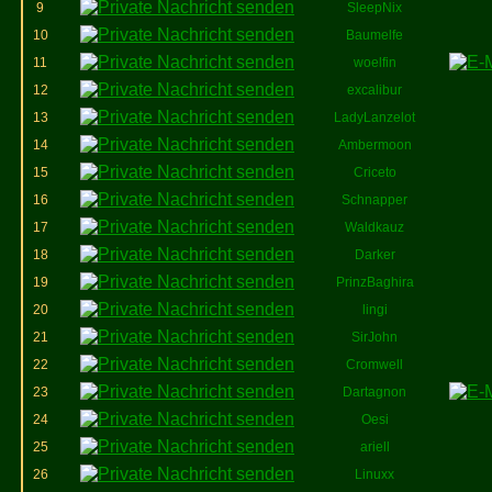
9
SleepNix
10
Baumelfe
11
woelfin
12
excalibur
13
LadyLanzelot
14
Ambermoon
15
Criceto
16
Schnapper
17
Waldkauz
18
Darker
19
PrinzBaghira
20
lingi
21
SirJohn
22
Cromwell
23
Dartagnon
24
Oesi
25
ariell
26
Linuxx