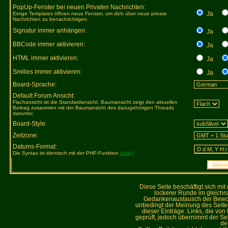
PopUp-Fenster bei neuen Privaten Nachrichten:
Ja
Einige Templates öffnen neue Fenster, um dich über neue private
Nachrichten zu benachrichtigen.
Signatur immer anhängen:
Ja
BBCode immer aktivieren:
Ja
HTML immer aktivieren:
Ja
Smilies immer aktivieren:
Ja
Board-Sprache:
Default Forum Ansicht:
Flachansicht ist die Standardansicht. Baumansicht zeigt den aktuellen
Beitrag zusammen mit der Baumansicht des dazugehörigen Threads
darunter.
Board-Style:
Zeitzone:
Datums-Format:
Die Syntax ist identisch mit der PHP-Funktion
date()
Diese Seite beschäftigt sich mi
lockerer Runde im gleich
Gedankenaustausch der Bewohne
unbedingt der Meinung des Seiteni
dieser Einträge. Links, die vo
geprüft, jedoch übernimmt der Sei
de