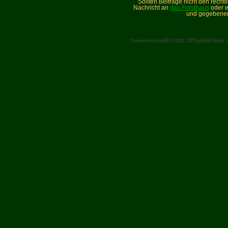
Sollten Beiträge nicht den recht
Nachricht an
das Forsthaus
oder e
und gegebenen
Powered by
phpBB
© 2001, 2005 phpBB Group 