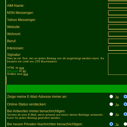
AIM-Name:
MSN Messenger:
Yahoo Messenger:
Website:
Wohnort:
Beruf:
Interessen:
Signatur:
Dies ist ein Text, der an jeden Beitrag von dir angehängt werden kann. Es
besteht ein Limit von 255 Buchstaben.
HTML ist
aus
BBCode
ist
an
Smilies sind
aus
Zeige meine E-Mail-Adresse immer an:
Ja
Online-Status verstecken:
Ja
Bei Antworten immer benachrichtigen:
Ja
Sendet dir eine E-Mail, wenn jemand auf einen deiner Beiträge antwortet.
Kann für jeden Beitrag geändert werden.
Bei neuen Privaten Nachrichten benachrichtigen:
Ja