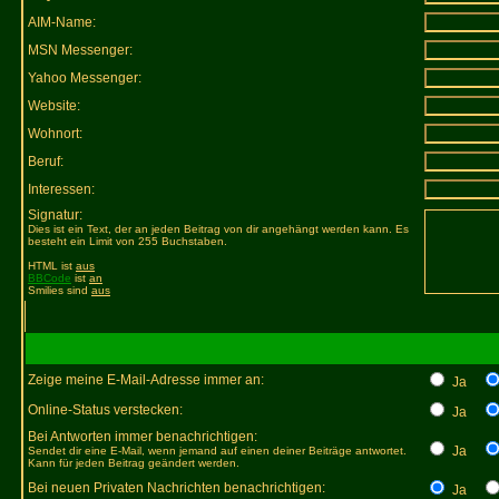
AIM-Name:
MSN Messenger:
Yahoo Messenger:
Website:
Wohnort:
Beruf:
Interessen:
Signatur:
Dies ist ein Text, der an jeden Beitrag von dir angehängt werden kann. Es
besteht ein Limit von 255 Buchstaben.
HTML ist
aus
BBCode
ist
an
Smilies sind
aus
Zeige meine E-Mail-Adresse immer an:
Ja
Online-Status verstecken:
Ja
Bei Antworten immer benachrichtigen:
Ja
Sendet dir eine E-Mail, wenn jemand auf einen deiner Beiträge antwortet.
Kann für jeden Beitrag geändert werden.
Bei neuen Privaten Nachrichten benachrichtigen:
Ja