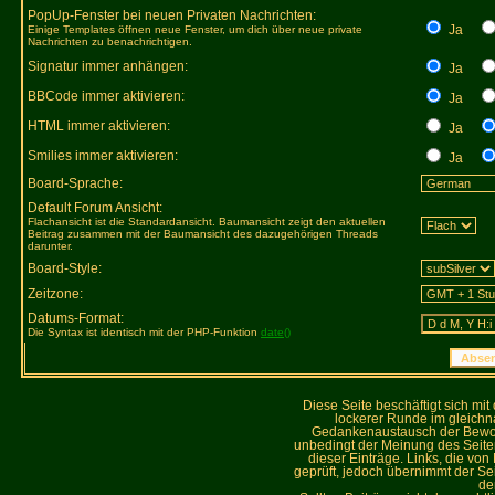
PopUp-Fenster bei neuen Privaten Nachrichten:
Ja
Einige Templates öffnen neue Fenster, um dich über neue private
Nachrichten zu benachrichtigen.
Signatur immer anhängen:
Ja
BBCode immer aktivieren:
Ja
HTML immer aktivieren:
Ja
Smilies immer aktivieren:
Ja
Board-Sprache:
Default Forum Ansicht:
Flachansicht ist die Standardansicht. Baumansicht zeigt den aktuellen
Beitrag zusammen mit der Baumansicht des dazugehörigen Threads
darunter.
Board-Style:
Zeitzone:
Datums-Format:
Die Syntax ist identisch mit der PHP-Funktion
date()
Diese Seite beschäftigt sich mi
lockerer Runde im gleich
Gedankenaustausch der Bewohne
unbedingt der Meinung des Seiteni
dieser Einträge. Links, die vo
geprüft, jedoch übernimmt der Sei
de