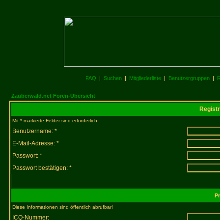
FAQ
|
Suchen
|
Mitgliederliste
|
Benutzergruppen
|
R
Zauberwald.net Foren-Übersicht
Registr
Mit * markierte Felder sind erforderlich
Benutzername: *
E-Mail-Adresse: *
Passwort: *
Passwort bestätigen: *
Pr
Diese Informationen sind öffentlich abrufbar!
ICQ-Nummer: