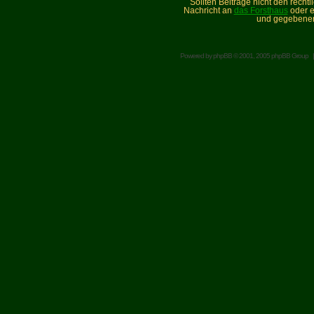
Sollten Beiträge nicht den recht
Nachricht an
das Forsthaus
oder e
und gegebenen
Powered by
phpBB
© 2001, 2005 phpBB Group 