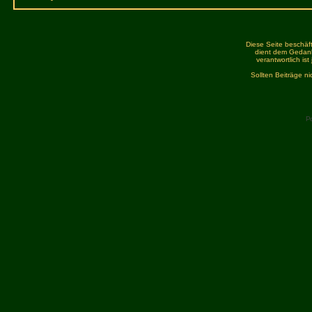
Diese Seite beschäft
dient dem Gedank
verantwortlich is
Sollten Beiträge n
P