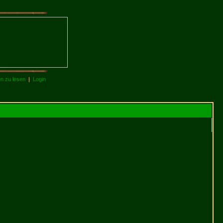
en zu lesen
|
Login