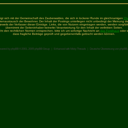
igt sich mit der Gemeinschaft des Zauberwaldes, die sich in lockerer Runde im gleichnamigen
Ch
enaustausch der Bewohner. Der Inhalt der Postings unterliegen nicht unbedingt der Meinung de
t jeweils der Verfasser dieser Einträge. Links, die von Nutzern eingetragen werden, werden sorgfält
übernimmt der Seiteninhaber keinerlei Verantwortung für den Inhalt der verlinkten Seiten.
icht den rechtlichen Normen entsprechen, bitte ich um sofortige Nachricht an
das Forsthaus
oder e
dass fragliche Beiträge geprüft und gegebenenfalls gelöscht werden können.
owered by
phpBB
© 2001, 2005 phpBB Group | Enhanced with
Moby Threads
| Deutsche Übersetzung von
phpBB.