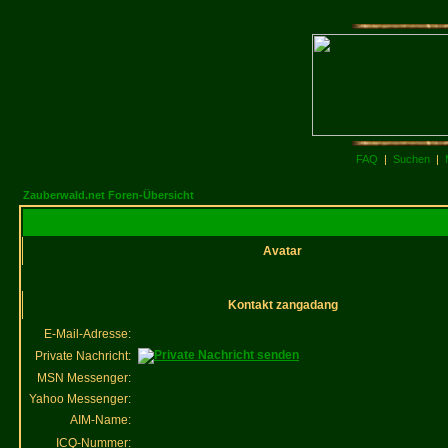
FAQ
|
Suchen
|
Zauberwald.net Foren-Übersicht
Avatar
Kontakt zangadang
E-Mail-Adresse:
Private Nachricht:
MSN Messenger:
Yahoo Messenger:
AIM-Name:
ICQ-Nummer: