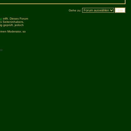
Gehe zu:
at
trifft. Dieses Forum
s Seiteninhabers,
ig geprüft, jedoch
inen Moderator, so
de