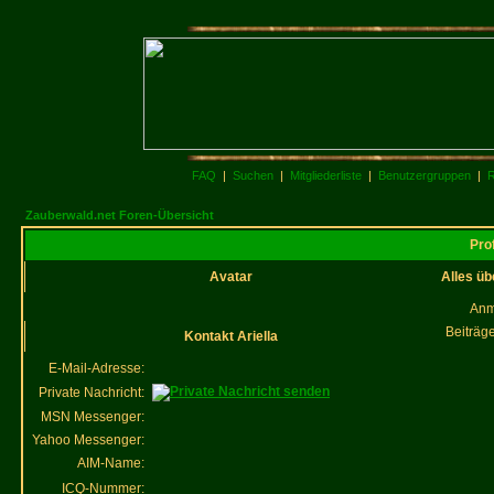
FAQ
|
Suchen
|
Mitgliederliste
|
Benutzergruppen
|
R
Zauberwald.net Foren-Übersicht
Prof
Avatar
Alles üb
Anm
Beiträg
Kontakt Ariella
E-Mail-Adresse:
Private Nachricht:
MSN Messenger:
Yahoo Messenger:
AIM-Name:
ICQ-Nummer: