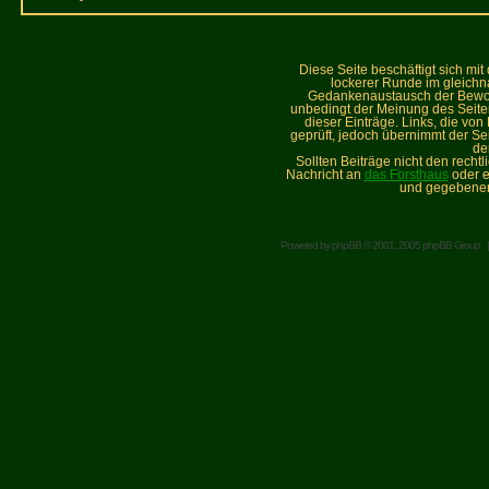
Diese Seite beschäftigt sich mi
lockerer Runde im gleich
Gedankenaustausch der Bewohne
unbedingt der Meinung des Seiteni
dieser Einträge. Links, die vo
geprüft, jedoch übernimmt der Sei
de
Sollten Beiträge nicht den recht
Nachricht an
das Forsthaus
oder e
und gegebenen
Powered by
phpBB
© 2001, 2005 phpBB Group 