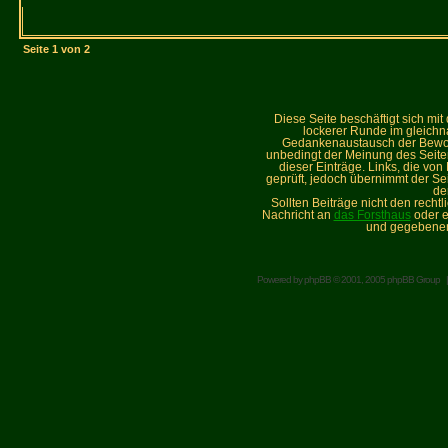
Seite
1
von
2
Diese Seite beschäftigt sich mi
lockerer Runde im gleich
Gedankenaustausch der Bewohne
unbedingt der Meinung des Seiteni
dieser Einträge. Links, die vo
geprüft, jedoch übernimmt der Sei
de
Sollten Beiträge nicht den recht
Nachricht an
das Forsthaus
oder e
und gegebenen
Powered by
phpBB
© 2001, 2005 phpBB Group 