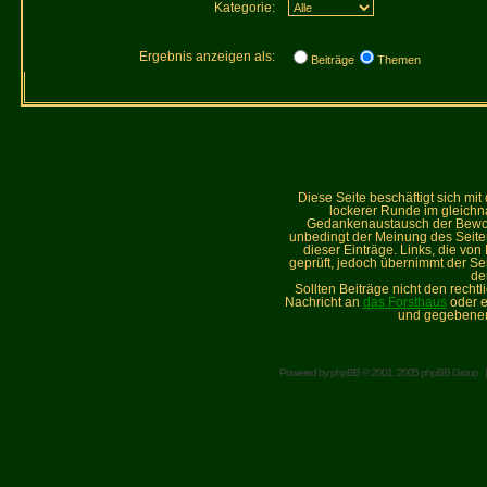
Kategorie:
Ergebnis anzeigen als:
Beiträge
Themen
Diese Seite beschäftigt sich mi
lockerer Runde im gleich
Gedankenaustausch der Bewohne
unbedingt der Meinung des Seiteni
dieser Einträge. Links, die vo
geprüft, jedoch übernimmt der Sei
de
Sollten Beiträge nicht den recht
Nachricht an
das Forsthaus
oder e
und gegebenen
Powered by
phpBB
© 2001, 2005 phpBB Group 