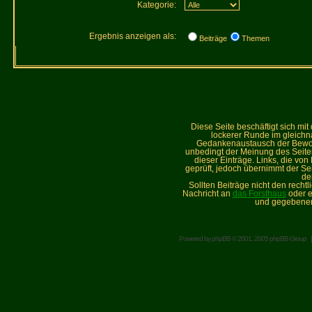
Kategorie:
Ergebnis anzeigen als:
Beiträge
Themen
Diese Seite beschäftigt sich mi
lockerer Runde im gleich
Gedankenaustausch der Bewohne
unbedingt der Meinung des Seiteni
dieser Einträge. Links, die vo
geprüft, jedoch übernimmt der Sei
de
Sollten Beiträge nicht den recht
Nachricht an
das Forsthaus
oder e
und gegebenen
Powered by
phpBB
© 2001, 2005 phpBB Group 