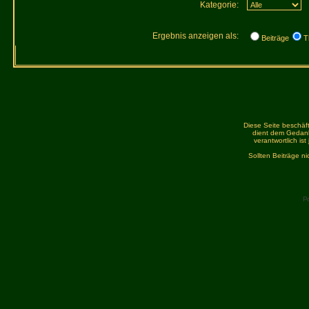
Kategorie:
Ergebnis anzeigen als:
Beiträge
T
Diese Seite beschäft
dient dem Gedank
verantwortlich is
Sollten Beiträge n
P