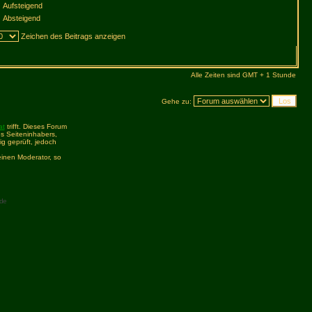
Aufsteigend
Absteigend
Zeichen des Beitrags anzeigen
Alle Zeiten sind GMT + 1 Stunde
Gehe zu:
at
trifft. Dieses Forum
s Seiteninhabers,
ig geprüft, jedoch
inen Moderator, so
de