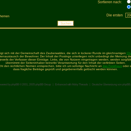
Sortieren nach:
Die ersten
hemen
igt sich mit der Gemeinschaft des Zauberwaldes, die sich in lockerer Runde im gleichnamigen
Ch
enaustausch der Bewohner. Der Inhalt der Postings unterliegen nicht unbedingt der Meinung de
t jeweils der Verfasser dieser Einträge. Links, die von Nutzern eingetragen werden, werden sorgfält
übernimmt der Seiteninhaber keinerlei Verantwortung für den Inhalt der verlinkten Seiten.
icht den rechtlichen Normen entsprechen, bitte ich um sofortige Nachricht an
das Forsthaus
oder e
dass fragliche Beiträge geprüft und gegebenenfalls gelöscht werden können.
owered by
phpBB
© 2001, 2005 phpBB Group | Enhanced with
Moby Threads
| Deutsche Übersetzung von
phpBB.