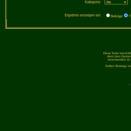
Kategorie:
Ergebnis anzeigen als:
Beiträge
T
Diese Seite beschäft
dient dem Gedank
verantwortlich is
Sollten Beiträge n
P