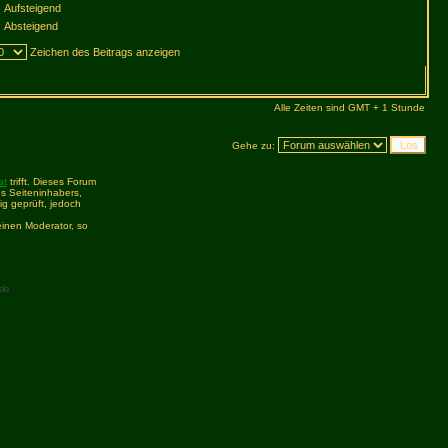
Aufsteigend
Absteigend
Zeichen des Beitrags anzeigen
Alle Zeiten sind GMT + 1 Stunde
Gehe zu:
at
trifft. Dieses Forum
s Seiteninhabers,
ig geprüft, jedoch
inen Moderator, so
de