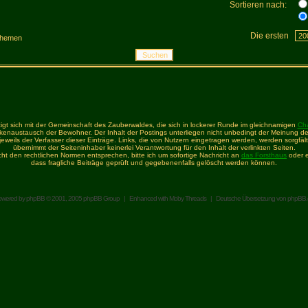
Sortieren nach:
Die ersten
hemen
igt sich mit der Gemeinschaft des Zauberwaldes, die sich in lockerer Runde im gleichnamigen
Ch
enaustausch der Bewohner. Der Inhalt der Postings unterliegen nicht unbedingt der Meinung de
t jeweils der Verfasser dieser Einträge. Links, die von Nutzern eingetragen werden, werden sorgfält
übernimmt der Seiteninhaber keinerlei Verantwortung für den Inhalt der verlinkten Seiten.
icht den rechtlichen Normen entsprechen, bitte ich um sofortige Nachricht an
das Forsthaus
oder e
dass fragliche Beiträge geprüft und gegebenenfalls gelöscht werden können.
owered by
phpBB
© 2001, 2005 phpBB Group | Enhanced with
Moby Threads
| Deutsche Übersetzung von
phpBB.